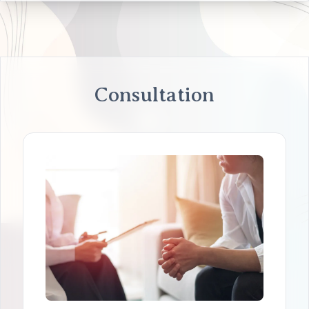
Consultation
Séance individuelle
S’adresse à toute personne traversant des
difficultés et souhaitant avoir un regard
neutre et extérieur, être guidé et accompagné
dans des choix de vie, faire le point sur sa
situation, approfondir des questionnements
personnels ou pour toute autre demande
spécifique.