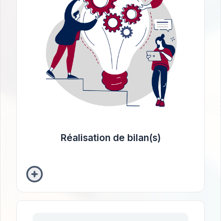
(2 à 3h), et la
examens
(1h), la passation des
via une discussion orale
résultats
remise des
et un rapport écrit (1h).
Type:
Intellectuel (QI)
psycho-affectif
personnalité
professionnel
dépistage pour la démence
Réalisation de bilan(s)