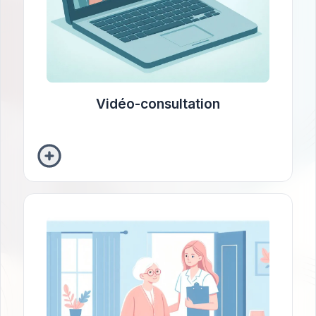
D’un appareil récent avec un micro et une
webcam fonctionnelle
Se trouver dans un lieu permettant la
confidentialité des échanges
Vidéo-consultation
Visite à domicile
Un accompagnement psychologique dans un
environnement familier, permettant une
intervention personnalisée pour mieux
répondre aux besoins de l’individu dans sa
réalité quotidienne.